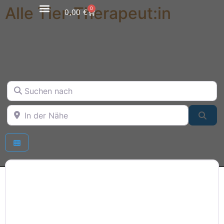
Alle Tier-Therapeut:in
0
0,00
€
Suchen nach
In der Nähe
Suc