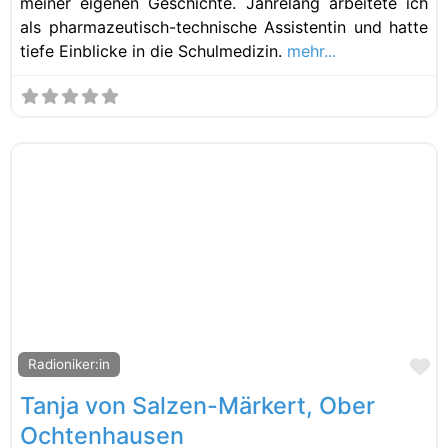
meiner eigenen Geschichte. Jahrelang arbeitete ich
als pharmazeutisch-technische Assistentin und hatte
tiefe Einblicke in die Schulmedizin.
mehr...
Fa
Radioniker:in
Tanja von Salzen-Märkert, Ober
Ochtenhausen