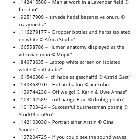
„142415508 – Man at work in a Lavender field ©
forcdan“
„92517909 – zirvede hedef başarısı ve onuru ©
crazymedia“
„116279177 – Dropper bottles and herbs isolated
on white © Africa Studio“
„66558786 – Human anatomy displayed as the
vitruvian man © Mopic“
„84073635 – Laptop white screen on isolated
white © nattstudio“
„61546360 – Ich habe es geschafft! © Astrid Gast“
„140868970 – Hot air ballon © anekoho“
„139744238 – Off we go! © Karin & Uwe Annas“
„103142589 – rothaarige Frau © drubig-photo“
„101703424 – Successful businessman posing ©
StockPhotoPro“
„142103038 – Portrait einer Ärztin © Gina
Sanders“
„137204725 – If you could see the sound waves