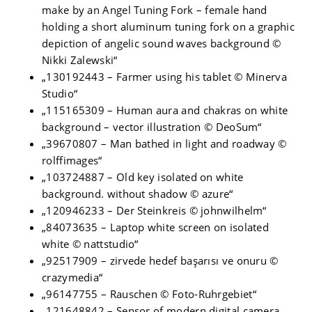
make by an Angel Tuning Fork – female hand
holding a short aluminum tuning fork on a graphic
depiction of angelic sound waves background ©
Nikki Zalewski“
„130192443 – Farmer using his tablet © Minerva
Studio“
„115165309 – Human aura and chakras on white
background – vector illustration © DeoSum“
„39670807 – Man bathed in light and roadway ©
rolffimages“
„103724887 – Old key isolated on white
background. without shadow © azure“
„120946233 – Der Steinkreis © johnwilhelm“
„84073635 – Laptop white screen on isolated
white © nattstudio“
„92517909 – zirvede hedef başarısı ve onuru ©
crazymedia“
„96147755 – Rauschen © Foto-Ruhrgebiet“
„121648842 – Sensor of modern digital camera.