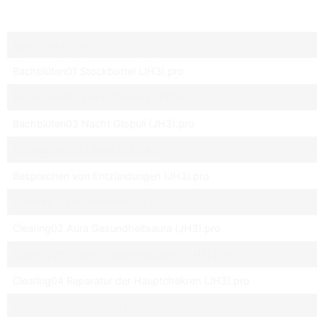
Bachblueten.pro
Bachblüten01 Stockbottel (JH3).pro
Bachblüten02 Exam Globuli (JH3).pro
Bachblüten03 Nacht Globuli (JH3).pro
Ätherische Öle Einzel (JH3).pro
Besprechen von Entzündungen (JH3).pro
Clearing01 Wesensterne (JH3).pro
Clearing02 Aura Gesundheitsaura (JH3).pro
Clearing03 Chakren, Nebenchakren (JH3).pro
Clearing04 Reparatur der Hauptchakren (JH3).pro
Clearing06 Dan Tien (JH3).pro