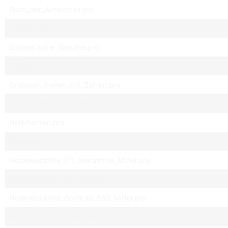
Buch_der_Antworten.pro
Chakren.pro
Einheimische_Baeume.pro
Farben.pro
Grabovoi_Heilen_mit_Zahlen.pro
Heilpflanzen_Vitalstoffe.pro
Heilpflanzen.pro
Heilsteine.pro
Homoeopathie_177_bewaehrte_Mittel.pro
Homoeopathie_60_Mittel.pro
Homoeopathie_Boericke_689_Mittel.pro
Homoeopathie_Potenzen.pro