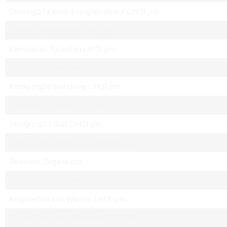
Clearing07 kleiner Energiekreislauf (JH3).pro
Clearing08 Meridiane (JH3).pro
Eleminieren Parasiten (JH3).pro
Reinigung07 des kleinen Energiekreislaufes (JH3).pro
Reinigung08 Meridiane (JH3).pro
Reinigung32 Firma (JH3).pro
Reinigung33 Stall (JH3).pro
Baubiologie_Belastung_Innenraum.pro
Belastete_Organe.pro
Besprechen von Fieber (JH3).pro
Besprechen von Warzen (JH3).pro
Besprechen eines Wespenstich (JH3).pro