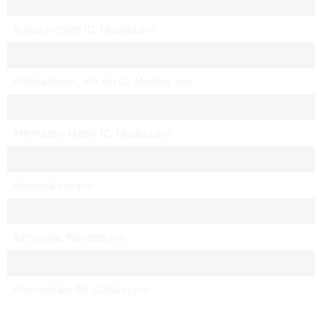
Bachblueten_für Tiere (C. Modes).pro
Auraschichten (C. Modes).pro
Alpha_Komplexe (C. Modes).pro
Affirmationen_ Ich bin (C. Modes) .pro
Affirmation_Reichtum (C. Modes).pro
Affirmation Matrix (C. Modes).pro
Aetherische_Oele.pro
Aminosäuren.pro
Astrologie_Haeuser.pro
Astrologie_Planeten.pro
Astrologie_Zeichen.pro
Atmosphäre (M. Gutjahr).pro