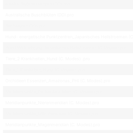
Alaska-Blütenessenzen (DD).pro
Australische Buschblüten (DD).pro
Bachblüten (DD).pro
Hund- energetische Punktzentren_Japanisches Heilstroemen (
Hund Wirkrichtung Japanisches Heilstroemen (C.Modes).pro
Tiere_2 Krankheiten_Hund (C. Modes) .pro
Tiere_1 Krankeiten_Hund (C.Modes) .pro
Orchideen Essenzen_Amazonas_PHI (C. Modes).pro
Meridianpunkte_Perikardmeridian (C. Modes).pro
Meridianpunkte_Nierenmeridian (C. Modes).pro
Meridianpunkte_Milz-Pankreas (C. Modes).pro
Meridianpunkte_Magenmeridian (C. Modes).pro