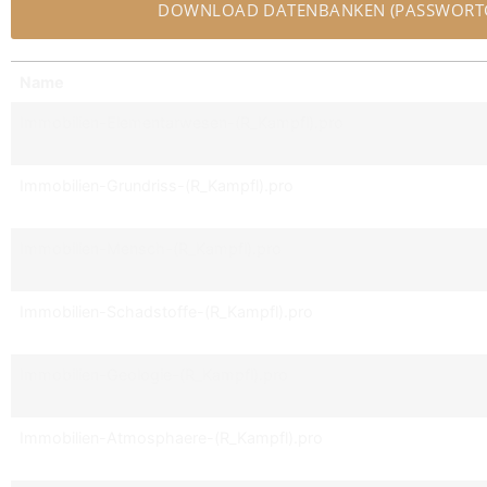
DOWNLOAD DATENBANKEN (PASSWORT
Name
Immobilien-Elementarwesen-(R_Kampfl).pro
Immobilien-Grundriss-(R_Kampfl).pro
Immobilien-Mensch-(R_Kampfl).pro
Immobilien-Schadstoffe-(R_Kampfl).pro
Immobilien-Geologie-(R_Kampfl).pro
Immobilien-Atmosphaere-(R_Kampfl).pro