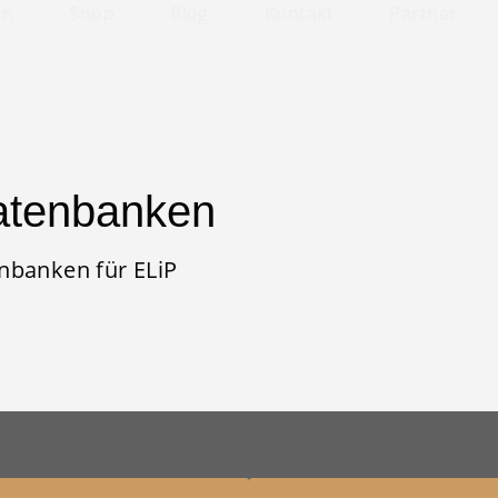
en
Shop
Blog
Kontakt
Partner
0
atenbanken
enbanken für ELiP