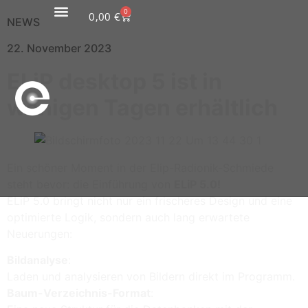
0
0,00
€
NEWS
22. November 2023
ELiP desktop 5 ist in
wenigen Tagen erhältlich
Ein schöner Moment in der Elip-Radionik-Schmiede
steht bevor: die Einführung von
ELiP 5.0!
ELiP 5.0 bringt nicht nur ein frischeres Design und eine
optimierte Logik, sondern auch lang erwartete
Neuerungen:
Bildanalyse
:
Laden und analysieren von Bildern direkt im Programm.
Baum-Verzeichnis-Format
: