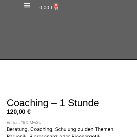
0
0,00
€
Coaching – 1 Stunde
120,00
€
Enthält 19% MwSt.
Beratung, Coaching, Schulung zu den Themen
Radionik, Bioresonanz oder Bioenergetik.