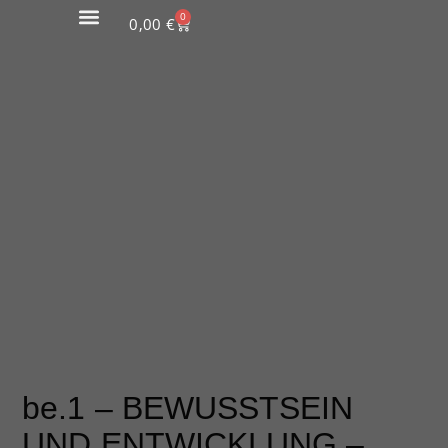
0
0,00
€
be.1 – BEWUSSTSEIN
UND ENTWICKLUNG –