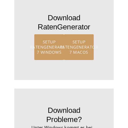
Download
RatenGenerator
SETUP
SETUP
RATENGENERATOR
RATENGENERATOR
7 WINDOWS
7 MACOS
Download
Probleme?
Unter Windows kommt es bei