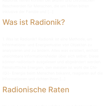
Radionik helfen können bei akuten und chronischen
Beschwerden für Menschen, die um Hilfen bitten
inklusive der Familie und […]
Was ist Radionik?
1. Was ist Radionik? Radionik ist eine Methode, um
Informations- und Energiemuster von Objekten zu
analysieren und zu ändern. Alles was existiert, enthält
unsichtbare Informationsfelder über sich selbst. Diese
können radionisch ausgelesen und abgeändert werden.
Feinstoffliche Energien, den meisten ist wohl die Chi-
(Qi)- Energie beim Menschen bekannt, reagieren auf die
Informationen und richten ihren […]
Radionische Raten