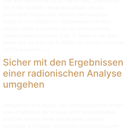
Was sind radionische Raten? Raten sind Zahlenreihen,
die in der Radionik verwendet werden, um ein
bestimmtes Thema, eine Absicht oder beliebige
Zustände und Objekte zu repräsentieren.Die Rate
fungiert dabei als Symbol für das entsprechende
Objekt.Gebräuchlich sind 3 bis 12 Stellen in der Rate,
wobei sich die Rate mit 8 Stellen am meisten verbreitet
hat.Die einzelnen […]
Sicher mit den Ergebnissen
einer radionischen Analyse
umgehen
Gelegentlich sind Nutzer von Radioniksystemen irritiert,
wenn Ergebnisse der Analyse nicht nachvollziehbar
sind.Dies ist kein Fehler des Systems, sondern
begründet in Effekten, welche die Untersuchung von