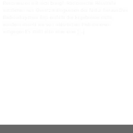
Resonanzen mit sich bringt. Radionische Resultate
entstehen aus Gesetzmäßigkeiten der Natur heraus.Das
Radioniksystem Elip erstellt die Ergebnisse nicht,
sondern nimmt sie von natürlichen Phänomenen
entgegen.Es stellt also eher eine […]