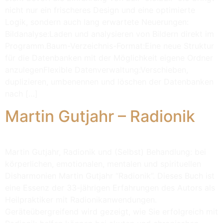
nicht nur ein frischeres Design und eine optimierte
Logik, sondern auch lang erwartete Neuerungen:
Bildanalyse:Laden und analysieren von Bildern direkt im
Programm.Baum-Verzeichnis-Format:Eine neue Struktur
für die Datenbanken mit der Möglichkeit eigene Ordner
anzulegenFlexible Datenverwaltung:Verschieben,
duplizieren, umbenennen und löschen der Datenbanken
nach […]
Martin Gutjahr – Radionik
Martin Gutjahr, Radionik und (Selbst) Behandlung: bei
körperlichen, emotionalen, mentalen und spirituellen
Disharmonien Martin Gutjahr “Radionik”. Dieses Buch ist
eine Essenz der 33-jährigen Erfahrungen des Autors als
Heilpraktiker mit Radionikanwendungen.
Geräteübergreifend wird gezeigt, wie Sie erfolgreich mit