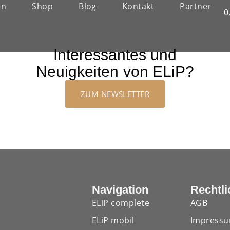
en
Shop
Blog
Kontakt
Partner
0
Interessantes und
Neuigkeiten von ELiP?
ZUM NEWSLETTER
Navigation
Rechtli
ELiP complete
AGB
ELiP mobil
Impress